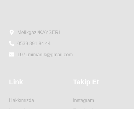
Melikgazi/KAYSERİ
0539 891 84 44
1071mimarlik@gmail.com
Link
Takip Et
Hakkımızda
Instagram
Hizmetlerimiz
Facebook
Portfolyo
İletişim