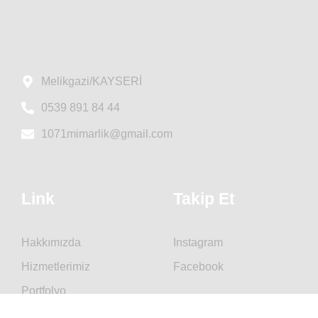
Melikgazi/KAYSERİ
0539 891 84 44
1071mimarlik@gmail.com
Link
Takip Et
Hakkımızda
Instagram
Hizmetlerimiz
Facebook
Portfolyo
İletişim